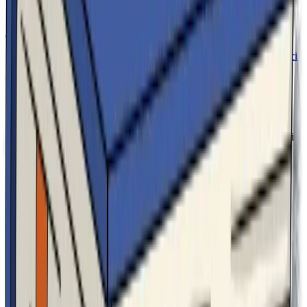
Hai bisogno di un piano personalizzato per il tuo Studio?
Contattaci
Consultation
Parla con un
Esperto
.
Il nostro team è pronto ad assisterti. Inviaci una richiesta e riceverai
una consulenza personalizzata sulle nostre soluzioni giuridiche.