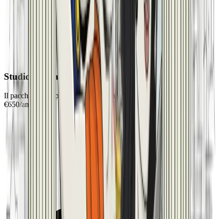
Studio Virtuale
Il pacchetto completo per professionisti
€
650
/
anno