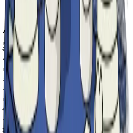
Assistenti AI
Bot AI specializzati per area
€
200
/
anno cad.
Assistente
Civile
Diritto Civile
€200
/anno
Assistente
Penale
Diritto Penale
€200
/anno
Assistente
Amministrativo
Diritto Amministrativo