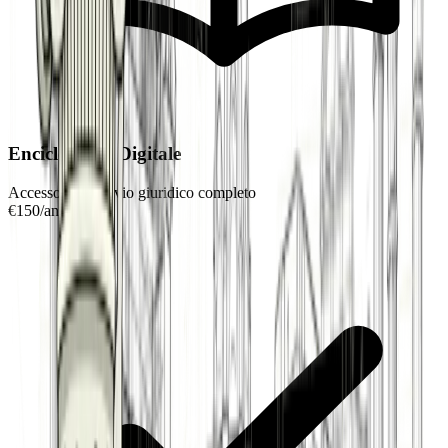
Enciclopedia Digitale
Accesso all'archivio giuridico completo
€
150
/
anno